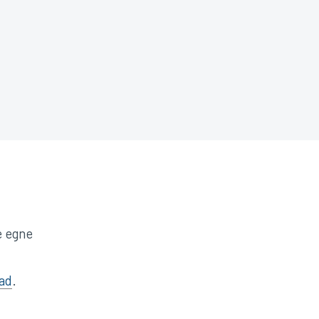
e egne
ad
.