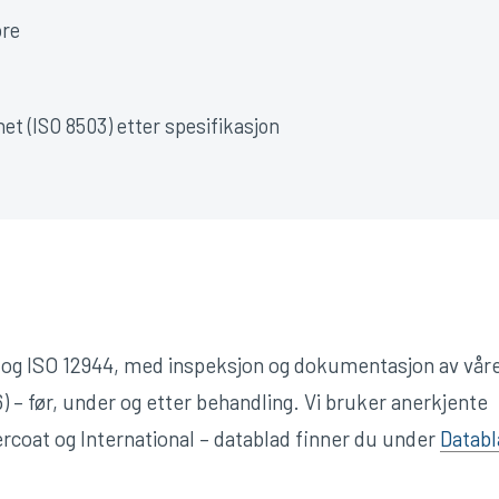
ore
het (ISO 8503) etter spesifikasjon
1 og ISO 12944, med inspeksjon og dokumentasjon av vår
) – før, under og etter behandling. Vi bruker anerkjente
coat og International – datablad finner du under
Databl